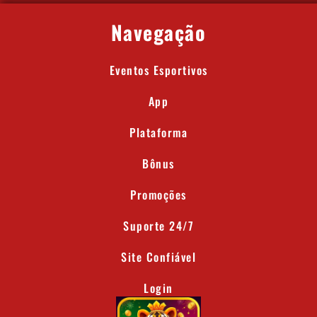
Navegação
Eventos Esportivos
App
Plataforma
Bônus
Promoções
Suporte 24/7
Site Confiável
Login