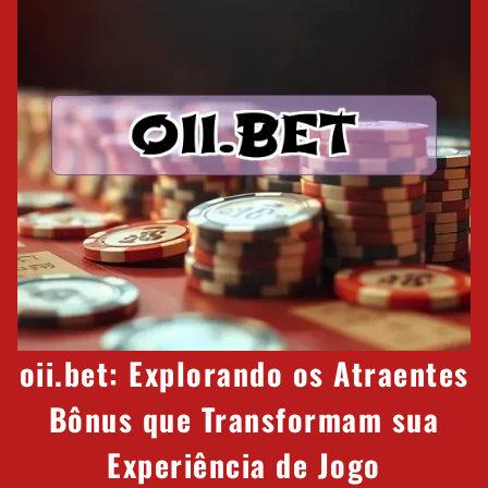
oii.bet: Explorando os Atraentes
Bônus que Transformam sua
Experiência de Jogo