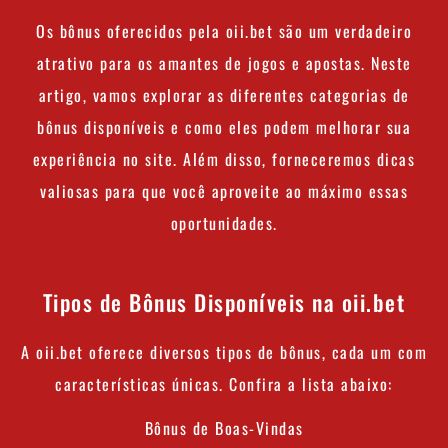
Os bônus oferecidos pela oii.bet são um verdadeiro
atrativo para os amantes de jogos e apostas. Neste
artigo, vamos explorar as diferentes categorias de
bônus disponíveis e como eles podem melhorar sua
experiência no site. Além disso, forneceremos dicas
valiosas para que você aproveite ao máximo essas
oportunidades.
Tipos de Bônus Disponíveis na oii.bet
A oii.bet oferece diversos tipos de bônus, cada um com
características únicas. Confira a lista abaixo:
Bônus de Boas-Vindas