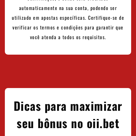
automaticamente na sua conta, podendo ser
utilizado em apostas específicas. Certifique-se de
verificar os termos e condições para garantir que
você atenda a todos os requisitos.
Dicas para maximizar
seu bônus no oii.bet