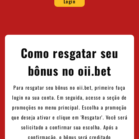
Login
Como resgatar seu
bônus no oii.bet
Para resgatar seu bônus no oii.bet, primeiro faça
login na sua conta. Em seguida, acesse a seção de
promoções no menu principal. Escolha a promoção
que deseja ativar e clique em 'Resgatar'. Você será
solicitado a confirmar sua escolha. Após a
confirmação, o bônus será creditado